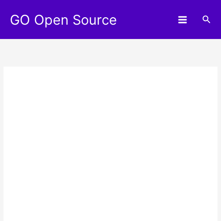
Aller
GO Open Source
au
Rec
contenu