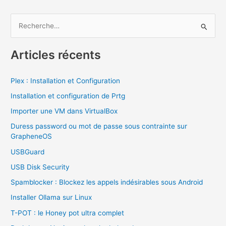
instance
Nextcloud
R
sur
e
Raspberry
c
PI
Articles récents
OS
h
e
Plex : Installation et Configuration
r
Installation et configuration de Prtg
c
Importer une VM dans VirtualBox
h
Duress password ou mot de passe sous contrainte sur
e
GrapheneOS
r
USBGuard
USB Disk Security
:
Spamblocker : Blockez les appels indésirables sous Android
Installer Ollama sur Linux
T-POT : le Honey pot ultra complet