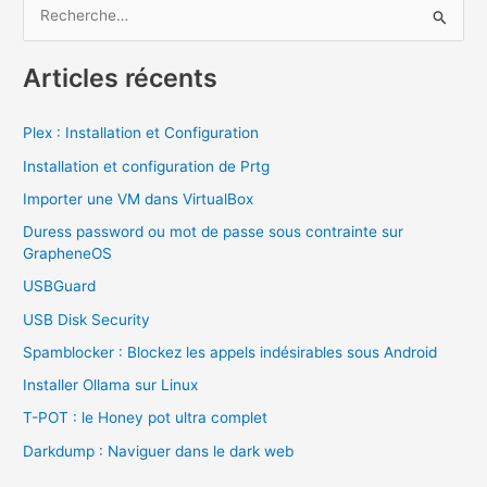
R
support
e
de
c
stockage
Articles récents
h
e
Plex : Installation et Configuration
r
Installation et configuration de Prtg
c
Importer une VM dans VirtualBox
h
Duress password ou mot de passe sous contrainte sur
e
GrapheneOS
r
USBGuard
USB Disk Security
:
Spamblocker : Blockez les appels indésirables sous Android
Installer Ollama sur Linux
T-POT : le Honey pot ultra complet
Darkdump : Naviguer dans le dark web