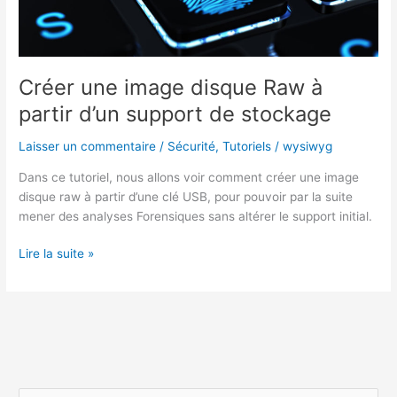
Créer une image disque Raw à
partir d’un support de stockage
Laisser un commentaire
/
Sécurité
,
Tutoriels
/
wysiwyg
Dans ce tutoriel, nous allons voir comment créer une image
disque raw à partir d’une clé USB, pour pouvoir par la suite
mener des analyses Forensiques sans altérer le support initial.
Créer
Lire la suite »
une
image
disque
Raw
à
partir
d’un