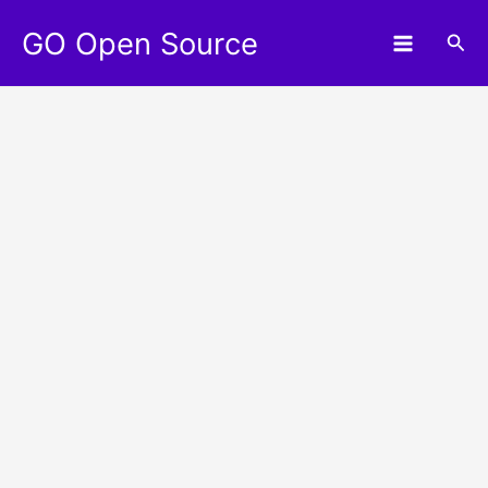
Aller
GO Open Source
au
Rec
contenu