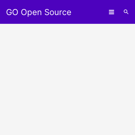
Aller
GO Open Source
au
Rec
contenu