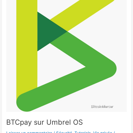
BTCpay sur Umbrel OS
Laisser un commentaire
/
Sécurité
,
Tutoriels
,
Vie privée
/