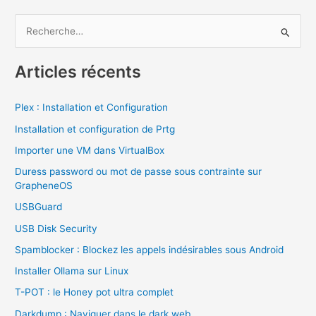
R
e
c
Articles récents
h
e
Plex : Installation et Configuration
r
Installation et configuration de Prtg
c
Importer une VM dans VirtualBox
h
Duress password ou mot de passe sous contrainte sur
e
GrapheneOS
r
USBGuard
USB Disk Security
:
Spamblocker : Blockez les appels indésirables sous Android
Installer Ollama sur Linux
T-POT : le Honey pot ultra complet
Darkdump : Naviguer dans le dark web