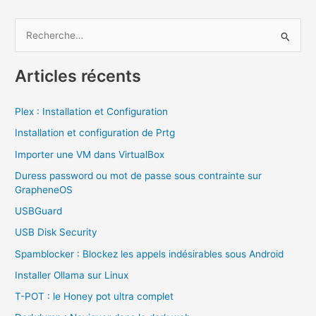
R
e
c
Articles récents
h
e
Plex : Installation et Configuration
r
Installation et configuration de Prtg
c
Importer une VM dans VirtualBox
h
Duress password ou mot de passe sous contrainte sur
e
GrapheneOS
r
USBGuard
USB Disk Security
:
Spamblocker : Blockez les appels indésirables sous Android
Installer Ollama sur Linux
T-POT : le Honey pot ultra complet