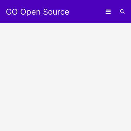
Aller
GO Open Source
au
Rec
contenu