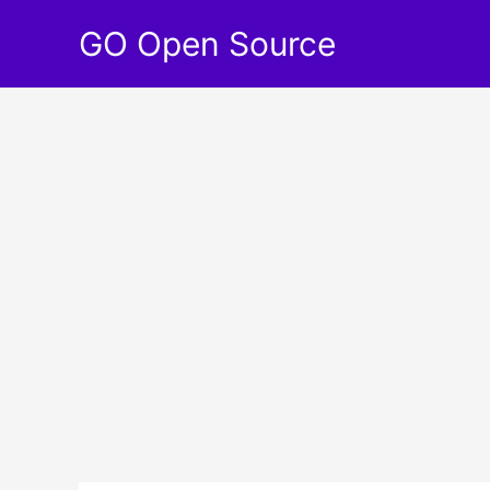
Aller
GO Open Source
au
contenu