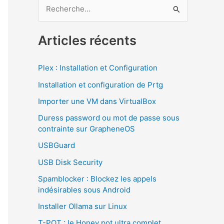
R
e
c
Articles récents
h
e
Plex : Installation et Configuration
r
Installation et configuration de Prtg
c
Importer une VM dans VirtualBox
h
Duress password ou mot de passe sous
e
contrainte sur GrapheneOS
r
USBGuard
USB Disk Security
:
Spamblocker : Blockez les appels
indésirables sous Android
Installer Ollama sur Linux
T-POT : le Honey pot ultra complet