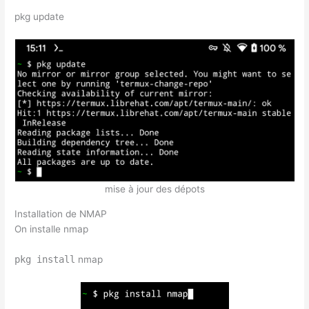
pkg update
mise à jour des dépots
Installation de NMAP
On installe nmap
pkg install
nmap