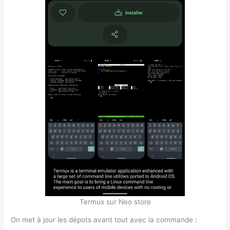
Termux sur Neo store
On met à jour les dépots avant tout avec la commande :