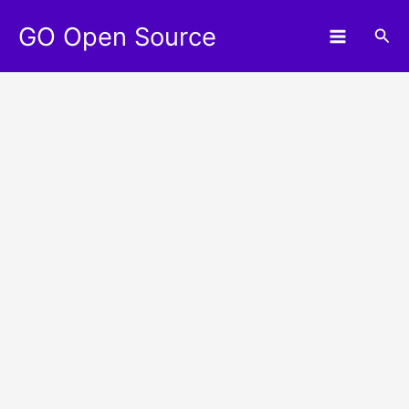
Aller
GO Open Source
au
Rec
contenu