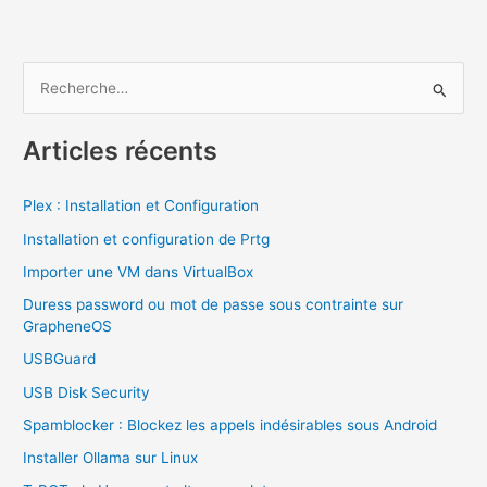
R
e
c
Articles récents
h
e
Plex : Installation et Configuration
r
Installation et configuration de Prtg
c
Importer une VM dans VirtualBox
h
Duress password ou mot de passe sous contrainte sur
e
GrapheneOS
r
USBGuard
USB Disk Security
:
Spamblocker : Blockez les appels indésirables sous Android
Installer Ollama sur Linux