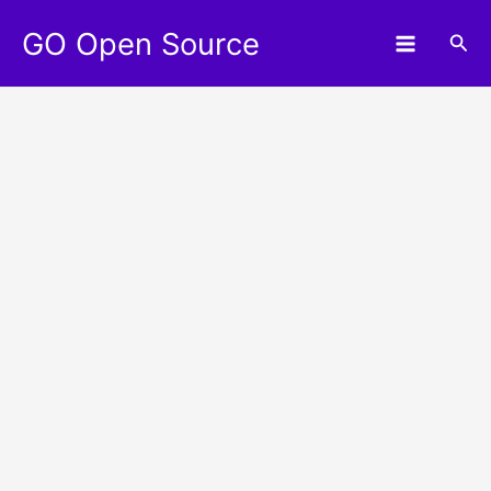
Aller
GO Open Source
au
Rec
contenu