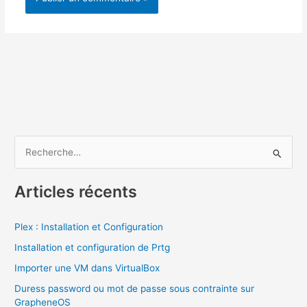
Alternative:
R
e
c
Articles récents
h
e
Plex : Installation et Configuration
r
Installation et configuration de Prtg
c
Importer une VM dans VirtualBox
h
Duress password ou mot de passe sous contrainte sur
e
GrapheneOS