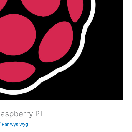
Raspberry PI
/ Par
wysiwyg