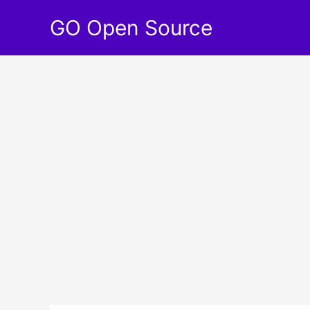
Aller
GO Open Source
au
contenu