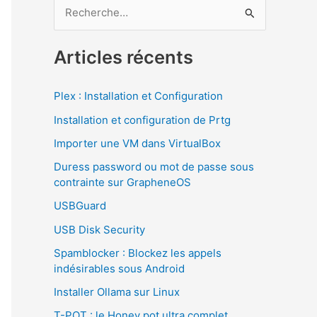
R
e
c
Articles récents
h
e
Plex : Installation et Configuration
r
Installation et configuration de Prtg
c
Importer une VM dans VirtualBox
h
Duress password ou mot de passe sous
e
contrainte sur GrapheneOS
r
USBGuard
USB Disk Security
:
Spamblocker : Blockez les appels
indésirables sous Android
Installer Ollama sur Linux
T-POT : le Honey pot ultra complet