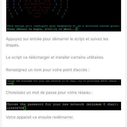
Appuyez sur entrée pour démarrer le script et suivez les
étapes.
Le script va télécharger et installer certains utilitaires.
Renseignez un nom pour votre point d’accès :
Choisissez un mot de passe pour votre réseau :
Votre appareil va ensuite redémarrer.