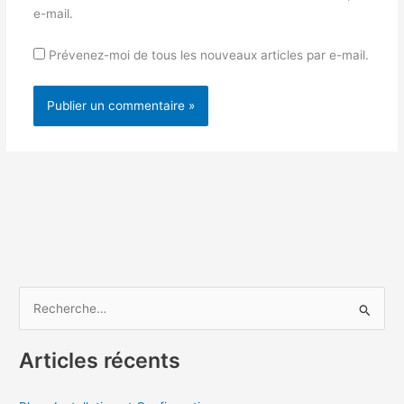
e-mail.
Prévenez-moi de tous les nouveaux articles par e-mail.
Alternative:
R
e
c
Articles récents
h
e