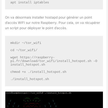
apt install iptables
On va désormais installer hostapd pour générer un point
d’accès WIFI sur notre Raspberry. Pour cela, on va récupérer
un script pour déployer le point d’accès.
mkdir ~/tor_wifi

cd ~/tor_wifi/

wget https://raspberry-
pi.fr/download/tor_wifi/install_hotspot.sh -O 
install_hotspot.sh

chmod +x ./install_hotspot.sh

./install_hotspot.sh