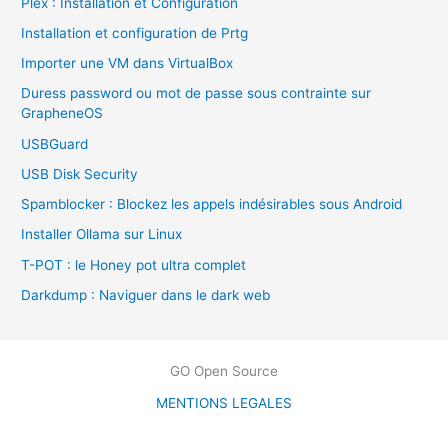
Plex : Installation et Configuration
r
Installation et configuration de Prtg
c
Importer une VM dans VirtualBox
h
Duress password ou mot de passe sous contrainte sur
e
GrapheneOS
r
USBGuard
USB Disk Security
:
Spamblocker : Blockez les appels indésirables sous Android
Installer Ollama sur Linux
T-POT : le Honey pot ultra complet
Darkdump : Naviguer dans le dark web
GO Open Source
MENTIONS LEGALES