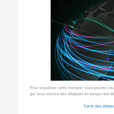
Pour visualiser cette menace, vous pouvez vou
qui vous montre des attaques en temps réel dét
Carte des attaqu