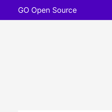
Aller
GO Open Source
au
contenu