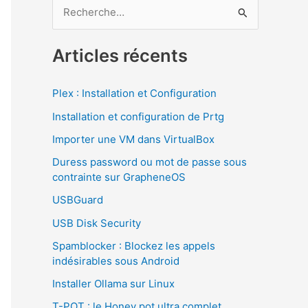
R
e
c
Articles récents
h
e
Plex : Installation et Configuration
r
Installation et configuration de Prtg
c
Importer une VM dans VirtualBox
h
Duress password ou mot de passe sous
e
contrainte sur GrapheneOS
r
USBGuard
USB Disk Security
:
Spamblocker : Blockez les appels
indésirables sous Android
Installer Ollama sur Linux
T-POT : le Honey pot ultra complet