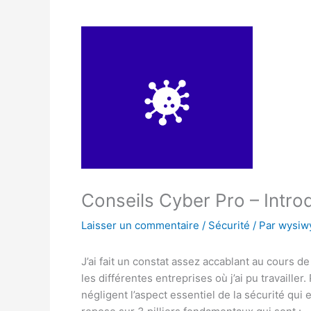
Conseils Cyber Pro – Introd
Laisser un commentaire
/
Sécurité
/ Par
wysiw
J’ai fait un constat assez accablant au cours d
les différentes entreprises où j’ai pu travaille
négligent l’aspect essentiel de la sécurité qui