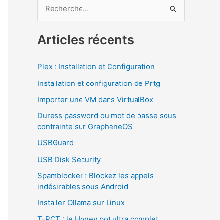
R
e
c
Articles récents
h
e
Plex : Installation et Configuration
r
Installation et configuration de Prtg
c
Importer une VM dans VirtualBox
h
Duress password ou mot de passe sous
e
contrainte sur GrapheneOS
r
USBGuard
USB Disk Security
:
Spamblocker : Blockez les appels
indésirables sous Android
Installer Ollama sur Linux
T-POT : le Honey pot ultra complet