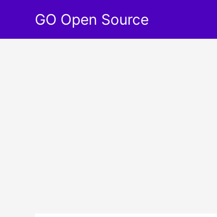
Aller
GO Open Source
au
contenu