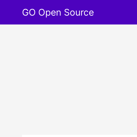
Aller
GO Open Source
au
contenu