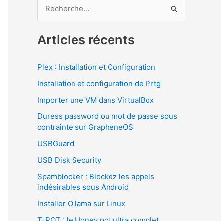
R
e
c
Articles récents
h
e
Plex : Installation et Configuration
r
Installation et configuration de Prtg
c
Importer une VM dans VirtualBox
h
Duress password ou mot de passe sous
e
contrainte sur GrapheneOS
r
USBGuard
USB Disk Security
:
Spamblocker : Blockez les appels
indésirables sous Android
Installer Ollama sur Linux
T-POT : le Honey pot ultra complet