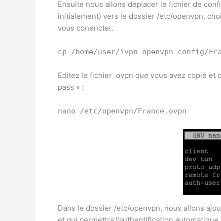
Ensuite nous allons déplacer le fichier de con
initialement) vers le dossier /etc/openvpn, ch
vous conencter.
cp /home/user/ivpn-openvpn-config/Fr
Editez le fichier .ovpn que vous avez copié et
pass » :
nano /etc/openvpn/France.ovpn
Dans le dossier /etc/openvpn, nous allons ajout
et qui permettra l’authentification automatique 