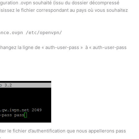
figuration .ovpn souhaité (issu du dossier décompressé
oisissez le fichier correspondant au pays où vous souhaitez
ance.ovpn /etc/openvpn/
 changez la ligne de « auth-user-pass » à « auth-user-pass
er le fichier d’authentification que nous appellerons pass
: