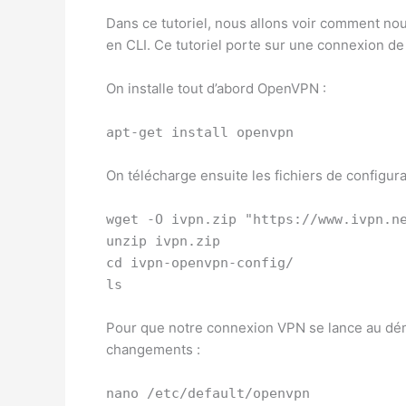
Dans ce tutoriel, nous allons voir comment n
en CLI. Ce tutoriel porte sur une connexion d
On installe tout d’abord OpenVPN :
apt-get install openvpn
On télécharge ensuite les fichiers de configur
wget -O ivpn.zip "https://www.ivpn.n
unzip ivpn.zip
cd ivpn-openvpn-config/
ls
Pour que notre connexion VPN se lance au dé
changements :
nano /etc/default/openvpn