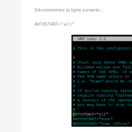
Décommentez la ligne suivante :
AUTOSTART="all"