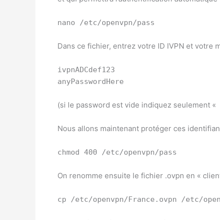
nano /etc/openvpn/pass
Dans ce fichier, entrez votre ID IVPN et votre
ivpnADCdef123
anyPasswordHere
(si le password est vide indiquez seulement « 
Nous allons maintenant protéger ces identifian
chmod 400 /etc/openvpn/pass
On renomme ensuite le fichier .ovpn en « client
cp /etc/openvpn/France.ovpn /etc/ope