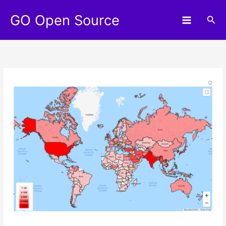
Aller
GO Open Source
au
Rec
contenu