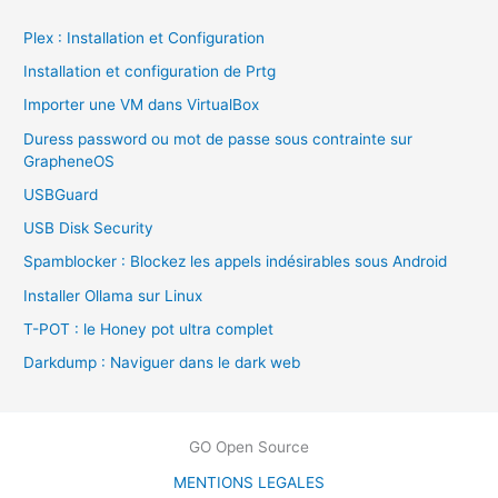
e
Plex : Installation et Configuration
r
Installation et configuration de Prtg
c
Importer une VM dans VirtualBox
h
Duress password ou mot de passe sous contrainte sur
e
GrapheneOS
r
USBGuard
USB Disk Security
:
Spamblocker : Blockez les appels indésirables sous Android
Installer Ollama sur Linux
T-POT : le Honey pot ultra complet
Darkdump : Naviguer dans le dark web
GO Open Source
MENTIONS LEGALES