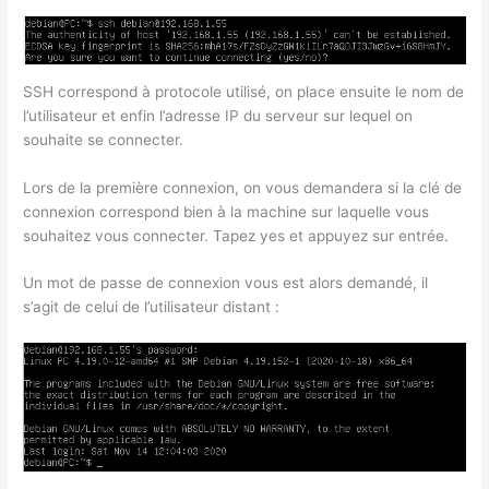
SSH correspond à protocole utilisé, on place ensuite le nom de
l’utilisateur et enfin l’adresse IP du serveur sur lequel on
souhaite se connecter.
Lors de la première connexion, on vous demandera si la clé de
connexion correspond bien à la machine sur laquelle vous
souhaitez vous connecter. Tapez yes et appuyez sur entrée.
Un mot de passe de connexion vous est alors demandé, il
s’agit de celui de l’utilisateur distant :