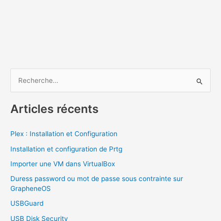
R
e
c
Articles récents
h
e
Plex : Installation et Configuration
r
Installation et configuration de Prtg
c
Importer une VM dans VirtualBox
h
Duress password ou mot de passe sous contrainte sur
e
GrapheneOS
r
USBGuard
USB Disk Security