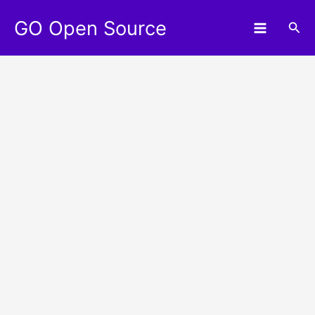
Aller
GO Open Source
au
Rec
contenu