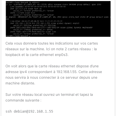
Cela vous donnera toutes les indications sur vos cartes
réseaux sur la machine. Ici on note 2 cartes réseau : la
loopback et la carte ethernet enp0s3.
On voit alors que la carte réseau ethernet dispose d’une
adresse ipv4 correspondant à 192.168.1.55. Cette adresse
nous servira à nous connecter à ce serveur depuis une
machine distante.
Sur votre réseau local ouvrez un terminal et tapez la
commande suivante :
ssh debian@192.168.1.55